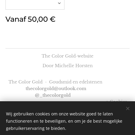
Vanaf
50,00
€
The Color Gold-website
Door Michelle Horsten
The Color Gold - Goudsmid en edelstenen
thecolorgold@outlook.com
@_thecolorgold
Cookies
Wij gebruiken cookies om onze website goed te laten
Talen
functioneren en te beveiligen, en om je de best mogelijke
Nederlands
English
gebruikerservaring te bieden.