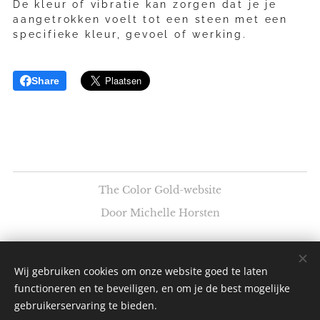
De kleur of vibratie kan zorgen dat je je
aangetrokken voelt tot een steen met een
specifieke kleur, gevoel of werking.
Share
The Color Gold-website
Door Michelle Horsten
The Color Gold - Goudsmid en edelstenen
thecolorgold@outlook.com
Wij gebruiken cookies om onze website goed te laten
@_thecolorgold
functioneren en te beveiligen, en om je de best mogelijke
Cookies
gebruikerservaring te bieden.