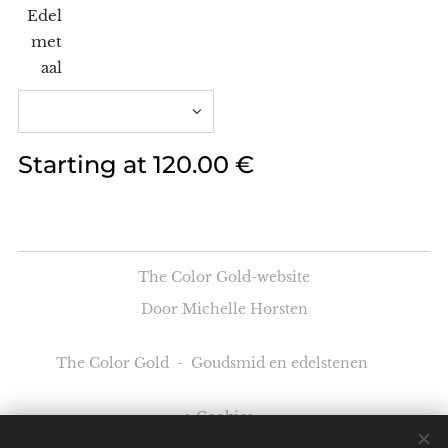
Edel
met
aal
Starting at
120.00
€
The Color Gold-website
Door Michelle Horsten
The Color Gold - Goudsmid en edelstenen
Cookies