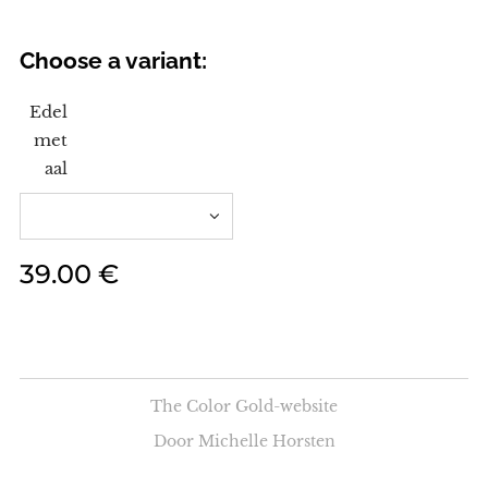
Choose a variant:
Edel
met
aal
39.00
€
The Color Gold-website
Door Michelle Horsten